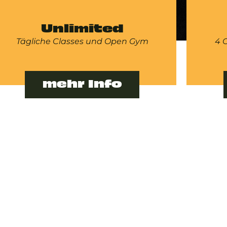
Unlimited
Tägliche Classes und Open Gym
4 
mehr Info