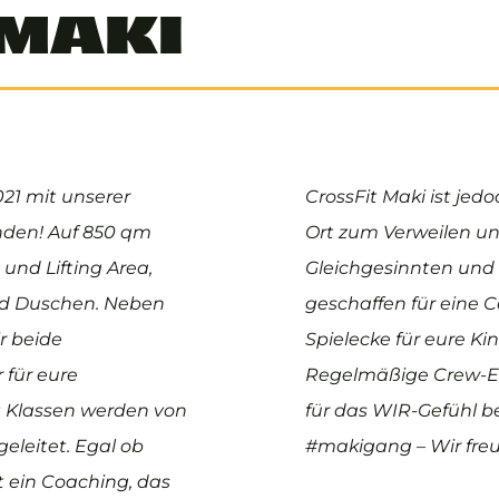
 MAKI
021 mit unserer
CrossFit Maki ist jedo
finden! Auf 850 qm
Ort zum Verweilen un
und Lifting Area,
Gleichgesinnten und 
d Duschen. Neben
geschaffen für eine 
r beide
Spielecke für eure Kin
 für eure
Regelmäßige Crew-Ev
t Klassen werden von
für das WIR-Gefühl be
eleitet. Egal ob
#makigang – Wir freue
 ein Coaching, das