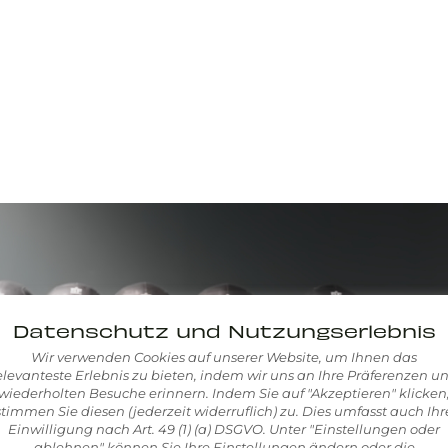
Datenschutz und Nutzungserlebnis
Wir verwenden Cookies auf unserer Website, um Ihnen das
elevanteste Erlebnis zu bieten, indem wir uns an Ihre Präferenzen u
wiederholten Besuche erinnern. Indem Sie auf "Akzeptieren" klicken
stimmen Sie diesen (jederzeit widerruflich) zu. Dies umfasst auch Ihr
Einwilligung nach Art. 49 (1) (a) DSGVO. Unter "Einstellungen oder
ablehnen" können Sie Ihre Einstellungen ändern oder die