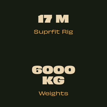
17 M
Suprfit Rig
6000
KG
Weights