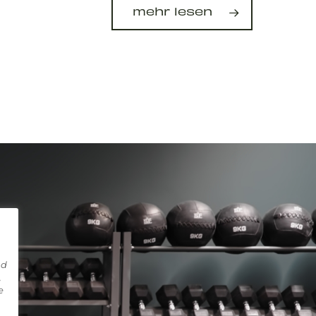
mehr lesen
nd
,
e