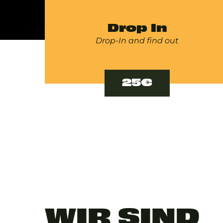
Drop In
Drop-In and find out
25€
WIR SIND