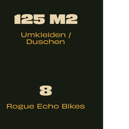
125 M2
Umkleiden /
Duschen
8
Rogue Echo Bikes