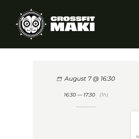
Skip
to
main
content
August 7 @ 16:30
16:30 — 17:30
(1h)
r