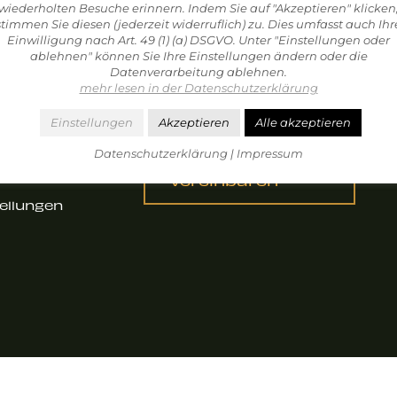
wiederholten Besuche erinnern. Indem Sie auf "Akzeptieren" klicken
stimmen Sie diesen (jederzeit widerruflich) zu. Dies umfasst auch Ihr
Einwilligung nach Art. 49 (1) (a) DSGVO. Unter "Einstellungen oder
ablehnen" können Sie Ihre Einstellungen ändern oder die
Datenverarbeitung ablehnen.
mehr lesen in der Datenschutzerklärung
Einstellungen
Akzeptieren
Alle akzeptieren
Jetzt
Datenschutzerklärung
|
Impressum
tz
Probetraining
vereinbaren
ellungen